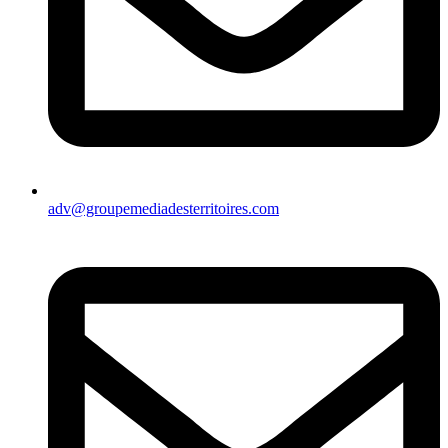
adv@groupemediadesterritoires.com