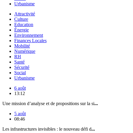
Urbanisme
Attractivité
Culture
Education
Énergie
Environnement
Finances Locales
Mobilité
Numérique
RH
Santé
Sécurité
Social
Urbanisme
6 août
13:12
Une mission d’analyse et de propositions sur la si
...
5 août
08:46
Les infrastructures invisibles : le nouveau défi d
...