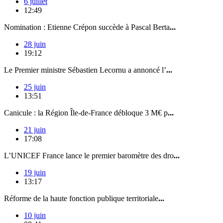
6 juillet
12:49
Nomination : Etienne Crépon succède à Pascal Berta
...
28 juin
19:12
Le Premier ministre Sébastien Lecornu a annoncé l’
...
25 juin
13:51
Canicule : la Région Île-de-France débloque 3 M€ p
...
21 juin
17:08
L’UNICEF France lance le premier baromètre des dro
...
19 juin
13:17
Réforme de la haute fonction publique territoriale
...
10 juin