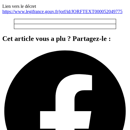
Lien vers le décret
https://www.legifrance.gouv.fr/jorf/id/JORFTEXT000052049775
Cet article vous a plu ? Partagez-le :