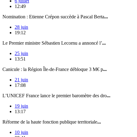
6 juillet
12:49
Nomination : Etienne Crépon succède à Pascal Berta
...
28 juin
19:12
Le Premier ministre Sébastien Lecornu a annoncé l’
...
25 juin
13:51
Canicule : la Région Île-de-France débloque 3 M€ p
...
21 juin
17:08
L’UNICEF France lance le premier baromètre des dro
...
19 juin
13:17
Réforme de la haute fonction publique territoriale
...
10 juin