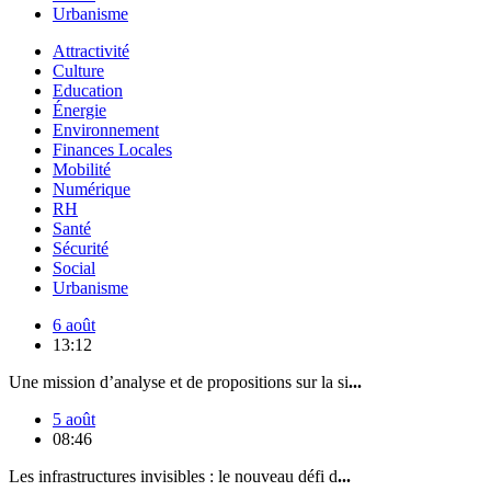
Urbanisme
Attractivité
Culture
Education
Énergie
Environnement
Finances Locales
Mobilité
Numérique
RH
Santé
Sécurité
Social
Urbanisme
6 août
13:12
Une mission d’analyse et de propositions sur la si
...
5 août
08:46
Les infrastructures invisibles : le nouveau défi d
...