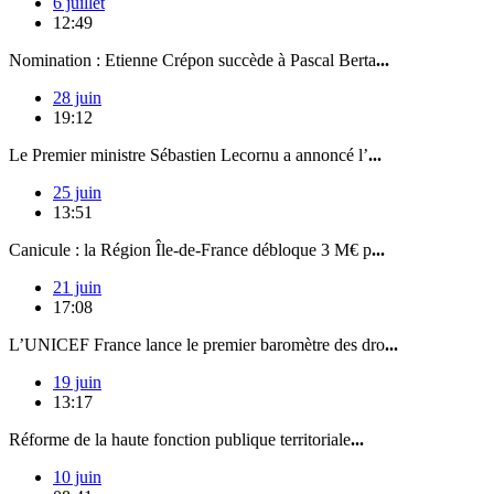
6 juillet
12:49
Nomination : Etienne Crépon succède à Pascal Berta
...
28 juin
19:12
Le Premier ministre Sébastien Lecornu a annoncé l’
...
25 juin
13:51
Canicule : la Région Île-de-France débloque 3 M€ p
...
21 juin
17:08
L’UNICEF France lance le premier baromètre des dro
...
19 juin
13:17
Réforme de la haute fonction publique territoriale
...
10 juin