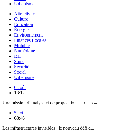
Urbanisme
Attractivité
Culture
Education
Énergie
Environnement
Finances Locales
Mobilité
Numérique
RH
Santé
Sécurité
Social
Urbanisme
6 août
13:12
Une mission d’analyse et de propositions sur la si
...
5 août
08:46
Les infrastructures invisibles : le nouveau défi d
...