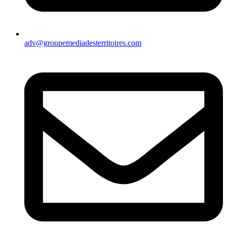
adv@groupemediadesterritoires.com