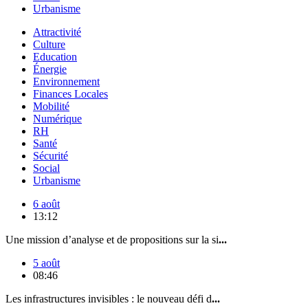
Urbanisme
Attractivité
Culture
Education
Énergie
Environnement
Finances Locales
Mobilité
Numérique
RH
Santé
Sécurité
Social
Urbanisme
6 août
13:12
Une mission d’analyse et de propositions sur la si
...
5 août
08:46
Les infrastructures invisibles : le nouveau défi d
...