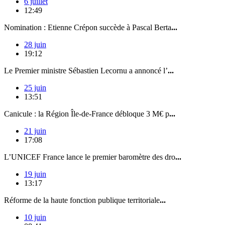
6 juillet
12:49
Nomination : Etienne Crépon succède à Pascal Berta
...
28 juin
19:12
Le Premier ministre Sébastien Lecornu a annoncé l’
...
25 juin
13:51
Canicule : la Région Île-de-France débloque 3 M€ p
...
21 juin
17:08
L’UNICEF France lance le premier baromètre des dro
...
19 juin
13:17
Réforme de la haute fonction publique territoriale
...
10 juin