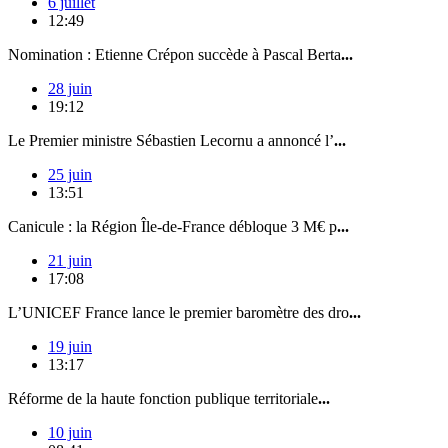
6 juillet
12:49
Nomination : Etienne Crépon succède à Pascal Berta
...
28 juin
19:12
Le Premier ministre Sébastien Lecornu a annoncé l’
...
25 juin
13:51
Canicule : la Région Île-de-France débloque 3 M€ p
...
21 juin
17:08
L’UNICEF France lance le premier baromètre des dro
...
19 juin
13:17
Réforme de la haute fonction publique territoriale
...
10 juin