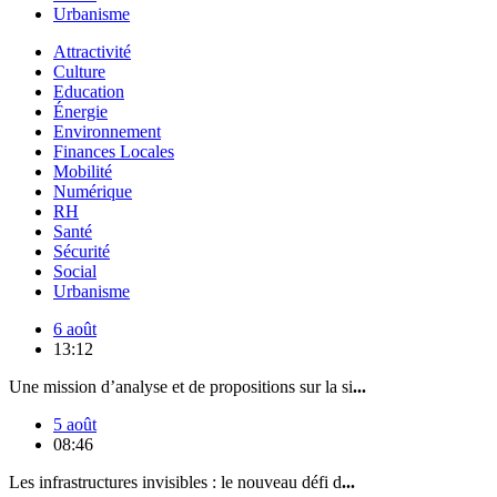
Urbanisme
Attractivité
Culture
Education
Énergie
Environnement
Finances Locales
Mobilité
Numérique
RH
Santé
Sécurité
Social
Urbanisme
6 août
13:12
Une mission d’analyse et de propositions sur la si
...
5 août
08:46
Les infrastructures invisibles : le nouveau défi d
...