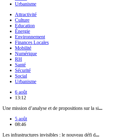
Urbanisme
Attractivité
Culture
Education
Énergie
Environnement
Finances Locales
Mobilité
Numérique
RH
Santé
Sécurité
Social
Urbanisme
6 août
13:12
Une mission d’analyse et de propositions sur la si
...
5 août
08:46
Les infrastructures invisibles : le nouveau défi d
...