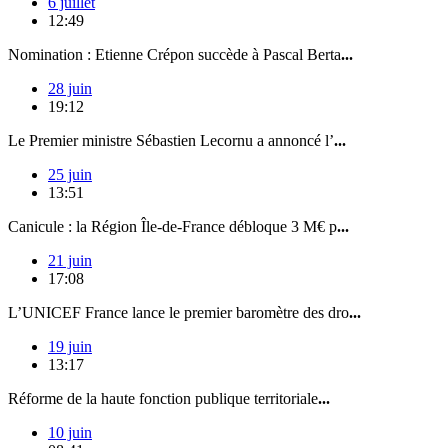
6 juillet
12:49
Nomination : Etienne Crépon succède à Pascal Berta
...
28 juin
19:12
Le Premier ministre Sébastien Lecornu a annoncé l’
...
25 juin
13:51
Canicule : la Région Île-de-France débloque 3 M€ p
...
21 juin
17:08
L’UNICEF France lance le premier baromètre des dro
...
19 juin
13:17
Réforme de la haute fonction publique territoriale
...
10 juin