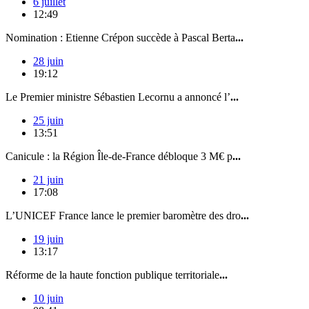
6 juillet
12:49
Nomination : Etienne Crépon succède à Pascal Berta
...
28 juin
19:12
Le Premier ministre Sébastien Lecornu a annoncé l’
...
25 juin
13:51
Canicule : la Région Île-de-France débloque 3 M€ p
...
21 juin
17:08
L’UNICEF France lance le premier baromètre des dro
...
19 juin
13:17
Réforme de la haute fonction publique territoriale
...
10 juin