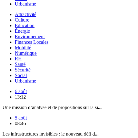
Urbanisme
Attractivité
Culture
Education
Énergie
Environnement
Finances Locales
Mobilité
Numérique
RH
Santé
Sécurité
Social
Urbanisme
6 août
13:12
Une mission d’analyse et de propositions sur la si
...
5 août
08:46
Les infrastructures invisibles : le nouveau défi d
...