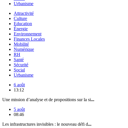
Urbanisme
Attractivité
Culture
Education
Énergie
Environnement
Finances Locales
Mobilité
Numérique
RH
Santé
Sécurité
Social
Urbanisme
6 août
13:12
Une mission d’analyse et de propositions sur la si
...
5 août
08:46
Les infrastructures invisibles : le nouveau défi d
...