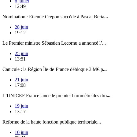
6 juillet
12:49
Nomination : Etienne Crépon succède à Pascal Berta
...
28 juin
19:12
Le Premier ministre Sébastien Lecornu a annoncé l’
...
25 juin
13:51
Canicule : la Région Île-de-France débloque 3 M€ p
...
21 juin
17:08
L’UNICEF France lance le premier baromètre des dro
...
19 juin
13:17
Réforme de la haute fonction publique territoriale
...
10 juin