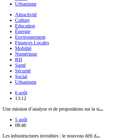
Urbanisme
Attractivité
Culture
Education
Énergie
Environnement
Finances Locales
Mobilité
Numérique
RH
Santé
Sécurité
Social
Urbanisme
6 août
13:12
Une mission d’analyse et de propositions sur la si
...
5 août
08:46
Les infrastructures invisibles : le nouveau défi d
...