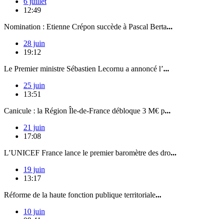
6 juillet
12:49
Nomination : Etienne Crépon succède à Pascal Berta
...
28 juin
19:12
Le Premier ministre Sébastien Lecornu a annoncé l’
...
25 juin
13:51
Canicule : la Région Île-de-France débloque 3 M€ p
...
21 juin
17:08
L’UNICEF France lance le premier baromètre des dro
...
19 juin
13:17
Réforme de la haute fonction publique territoriale
...
10 juin