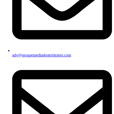
adv@groupemediadesterritoires.com