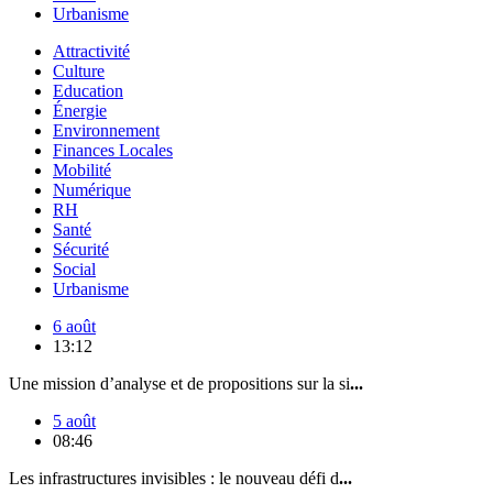
Urbanisme
Attractivité
Culture
Education
Énergie
Environnement
Finances Locales
Mobilité
Numérique
RH
Santé
Sécurité
Social
Urbanisme
6 août
13:12
Une mission d’analyse et de propositions sur la si
...
5 août
08:46
Les infrastructures invisibles : le nouveau défi d
...