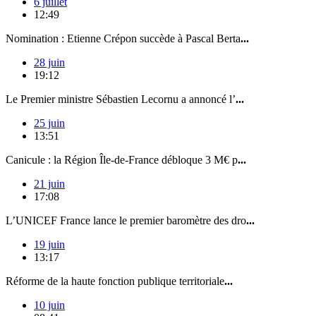
6 juillet
12:49
Nomination : Etienne Crépon succède à Pascal Berta
...
28 juin
19:12
Le Premier ministre Sébastien Lecornu a annoncé l’
...
25 juin
13:51
Canicule : la Région Île-de-France débloque 3 M€ p
...
21 juin
17:08
L’UNICEF France lance le premier baromètre des dro
...
19 juin
13:17
Réforme de la haute fonction publique territoriale
...
10 juin