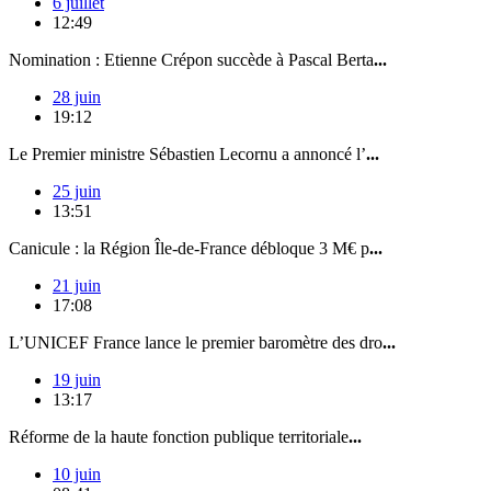
6 juillet
12:49
Nomination : Etienne Crépon succède à Pascal Berta
...
28 juin
19:12
Le Premier ministre Sébastien Lecornu a annoncé l’
...
25 juin
13:51
Canicule : la Région Île-de-France débloque 3 M€ p
...
21 juin
17:08
L’UNICEF France lance le premier baromètre des dro
...
19 juin
13:17
Réforme de la haute fonction publique territoriale
...
10 juin