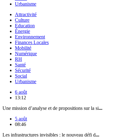
Urbanisme
Attractivité
Culture
Education
Énergie
Environnement
Finances Locales
Mobilité
Numérique
RH
Santé
Sécurité
Social
Urbanisme
6 août
13:12
Une mission d’analyse et de propositions sur la si
...
5 août
08:46
Les infrastructures invisibles : le nouveau défi d
...