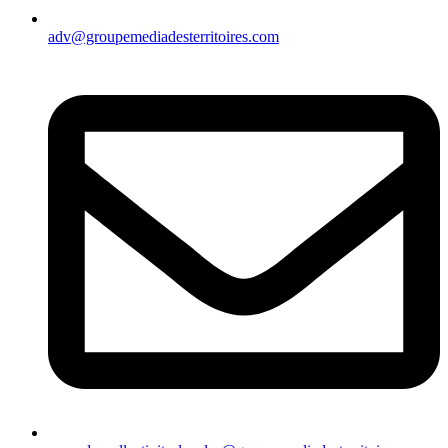
adv@groupemediadesterritoires.com