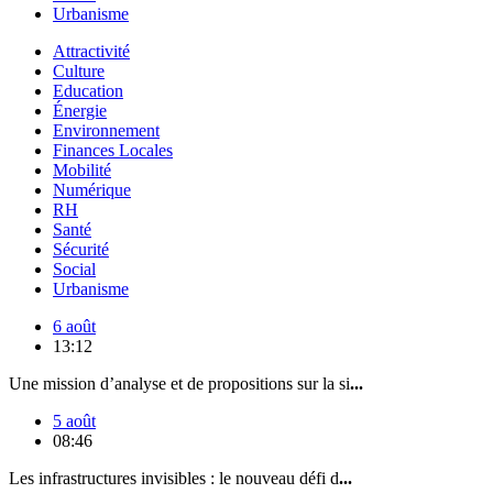
Urbanisme
Attractivité
Culture
Education
Énergie
Environnement
Finances Locales
Mobilité
Numérique
RH
Santé
Sécurité
Social
Urbanisme
6 août
13:12
Une mission d’analyse et de propositions sur la si
...
5 août
08:46
Les infrastructures invisibles : le nouveau défi d
...