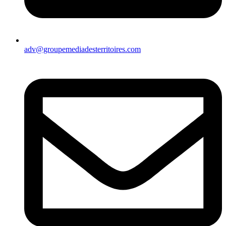
adv@groupemediadesterritoires.com