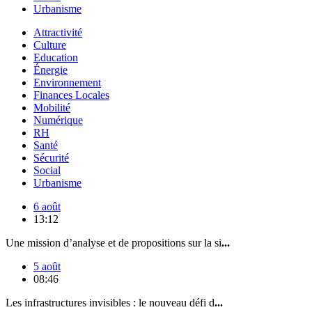
Urbanisme
Attractivité
Culture
Education
Énergie
Environnement
Finances Locales
Mobilité
Numérique
RH
Santé
Sécurité
Social
Urbanisme
6 août
13:12
Une mission d’analyse et de propositions sur la si
...
5 août
08:46
Les infrastructures invisibles : le nouveau défi d
...