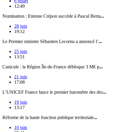
6 juillet
12:49
Nomination : Etienne Crépon succède à Pascal Berta
...
28 juin
19:12
Le Premier ministre Sébastien Lecornu a annoncé l’
...
25 juin
13:51
Canicule : la Région Île-de-France débloque 3 M€ p
...
21 juin
17:08
L’UNICEF France lance le premier baromètre des dro
...
19 juin
13:17
Réforme de la haute fonction publique territoriale
...
10 juin