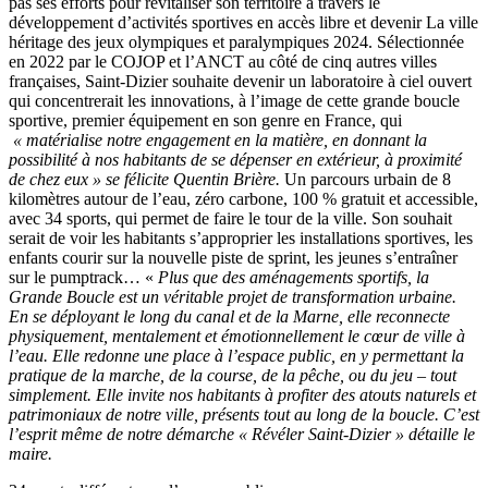
pas ses efforts pour revitaliser son territoire à travers le
développement d’activités sportives en accès libre et devenir La ville
héritage des jeux olympiques et paralympiques 2024. Sélectionnée
en 2022 par le COJOP et l’ANCT au côté de cinq autres villes
françaises, Saint-Dizier souhaite devenir un laboratoire à ciel ouvert
qui concentrerait les innovations, à l’image de cette grande boucle
sportive, premier équipement en son genre en France, qui
« matérialise notre engagement en la matière, en donnant la
possibilité à nos habitants de se dépenser en extérieur, à proximité
de chez eux » se félicite Quentin Brière.
Un parcours urbain de 8
kilomètres autour de l’eau, zéro carbone, 100 % gratuit et accessible,
avec 34 sports, qui permet de faire le tour de la ville. Son souhait
serait de voir les habitants s’approprier les installations sportives, les
enfants courir sur la nouvelle piste de sprint, les jeunes s’entraîner
sur le pumptrack… «
Plus que des aménagements sportifs, la
Grande Boucle est un véritable projet de transformation urbaine.
En se déployant le long du canal et de la Marne, elle reconnecte
physiquement, mentalement et émotionnellement le cœur de ville à
l’eau. Elle redonne une place à l’espace public, en y permettant la
pratique de la marche, de la course, de la pêche, ou du jeu – tout
simplement. Elle invite nos habitants à profiter des atouts naturels et
patrimoniaux de notre ville, présents tout au long de la boucle. C’est
l’esprit même de notre démarche « Révéler Saint-Dizier » détaille le
maire.