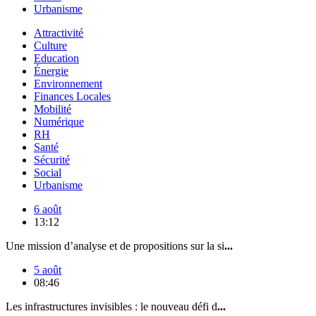
Urbanisme
Attractivité
Culture
Education
Énergie
Environnement
Finances Locales
Mobilité
Numérique
RH
Santé
Sécurité
Social
Urbanisme
6 août
13:12
Une mission d’analyse et de propositions sur la si
...
5 août
08:46
Les infrastructures invisibles : le nouveau défi d
...