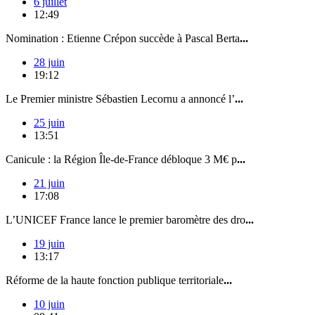
6 juillet
12:49
Nomination : Etienne Crépon succède à Pascal Berta
...
28 juin
19:12
Le Premier ministre Sébastien Lecornu a annoncé l’
...
25 juin
13:51
Canicule : la Région Île-de-France débloque 3 M€ p
...
21 juin
17:08
L’UNICEF France lance le premier baromètre des dro
...
19 juin
13:17
Réforme de la haute fonction publique territoriale
...
10 juin