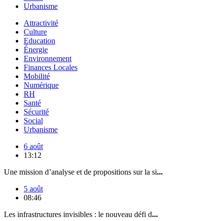
Urbanisme
Attractivité
Culture
Education
Énergie
Environnement
Finances Locales
Mobilité
Numérique
RH
Santé
Sécurité
Social
Urbanisme
6 août
13:12
Une mission d’analyse et de propositions sur la si
...
5 août
08:46
Les infrastructures invisibles : le nouveau défi d
...