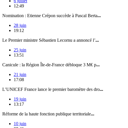
6 juillet
12:49
Nomination : Etienne Crépon succède à Pascal Berta
...
28 juin
19:12
Le Premier ministre Sébastien Lecornu a annoncé l’
...
25 juin
13:51
Canicule : la Région Île-de-France débloque 3 M€ p
...
21 juin
17:08
L’UNICEF France lance le premier baromètre des dro
...
19 juin
13:17
Réforme de la haute fonction publique territoriale
...
10 juin