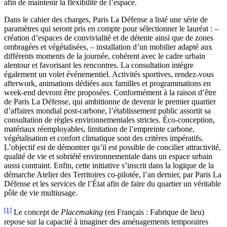
afin de maintenir la flexibilité de l’espace.
Dans le cahier des charges, Paris La Défense a listé une série de
paramètres qui seront pris en compte pour sélectionner le lauréat : –
création d’espaces de convivialité et de détente ainsi que de zones
ombragées et végétalisées, – installation d’un mobilier adapté aux
différents moments de la journée, cohérent avec le cadre urbain
alentour et favorisant les rencontres. La consultation intègre
également un volet événementiel. Activités sportives, rendez-vous
afterwork, animations dédiées aux familles et programmations en
week-end devront être proposées. Conformément à la raison d’être
de Paris La Défense, qui ambitionne de devenir le premier quartier
d’affaires mondial post-carbone, l’établissement public assortit sa
consultation de règles environnementales strictes. Éco-conception,
matériaux réemployables, limitation de l’empreinte carbone,
végétalisation et confort climatique sont des critères impératifs.
L’objectif est de démontrer qu’il est possible de concilier attractivité,
qualité de vie et sobriété environnementale dans un espace urbain
aussi contraint. Enfin, cette initiative s’inscrit dans la logique de la
démarche Atelier des Territoires co-pilotée, l’an dernier, par Paris La
Défense et les services de l’État afin de faire du quartier un véritable
pôle de vie multiusage.
[1]
Le concept de
Placemaking
(en Français : Fabrique de lieu)
repose sur la capacité à imaginer des aménagements temporaires