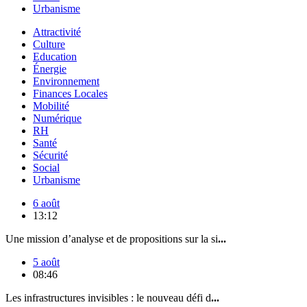
Urbanisme
Attractivité
Culture
Education
Énergie
Environnement
Finances Locales
Mobilité
Numérique
RH
Santé
Sécurité
Social
Urbanisme
6 août
13:12
Une mission d’analyse et de propositions sur la si
...
5 août
08:46
Les infrastructures invisibles : le nouveau défi d
...