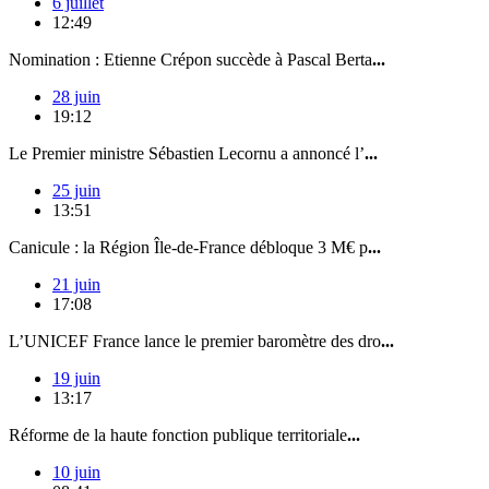
6 juillet
12:49
Nomination : Etienne Crépon succède à Pascal Berta
...
28 juin
19:12
Le Premier ministre Sébastien Lecornu a annoncé l’
...
25 juin
13:51
Canicule : la Région Île-de-France débloque 3 M€ p
...
21 juin
17:08
L’UNICEF France lance le premier baromètre des dro
...
19 juin
13:17
Réforme de la haute fonction publique territoriale
...
10 juin