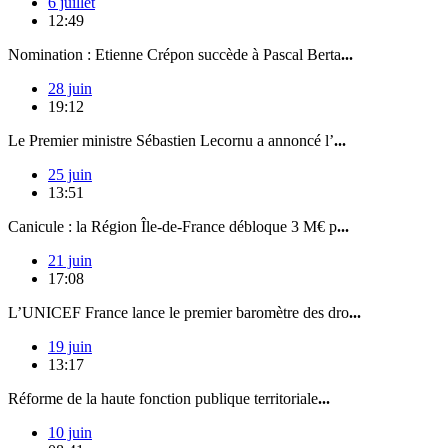
6 juillet
12:49
Nomination : Etienne Crépon succède à Pascal Berta
...
28 juin
19:12
Le Premier ministre Sébastien Lecornu a annoncé l’
...
25 juin
13:51
Canicule : la Région Île-de-France débloque 3 M€ p
...
21 juin
17:08
L’UNICEF France lance le premier baromètre des dro
...
19 juin
13:17
Réforme de la haute fonction publique territoriale
...
10 juin