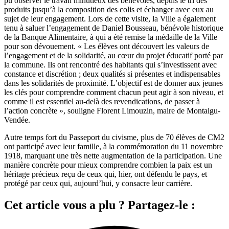
pu observer le travail minutieux des bénévoles, depuis le tri des
produits jusqu’à la composition des colis et échanger avec eux au
sujet de leur engagement. Lors de cette visite, la Ville a également
tenu à saluer l’engagement de Daniel Bousseau, bénévole historique
de la Banque Alimentaire, à qui a été remise la médaille de la Ville
pour son dévouement. « Les élèves ont découvert les valeurs de
l’engagement et de la solidarité, au cœur du projet éducatif porté par
la commune. Ils ont rencontré des habitants qui s’investissent avec
constance et discrétion ; deux qualités si présentes et indispensables
dans les solidarités de proximité. L’objectif est de donner aux jeunes
les clés pour comprendre comment chacun peut agir à son niveau, et
comme il est essentiel au-delà des revendications, de passer à
l’action concrète », souligne Florent Limouzin, maire de Montaigu-
Vendée.
Autre temps fort du Passeport du civisme, plus de 70 élèves de CM2
ont participé avec leur famille, à la commémoration du 11 novembre
1918, marquant une très nette augmentation de la participation. Une
manière concrète pour mieux comprendre combien la paix est un
héritage précieux reçu de ceux qui, hier, ont défendu le pays, et
protégé par ceux qui, aujourd’hui, y consacre leur carrière.
Cet article vous a plu ? Partagez-le :