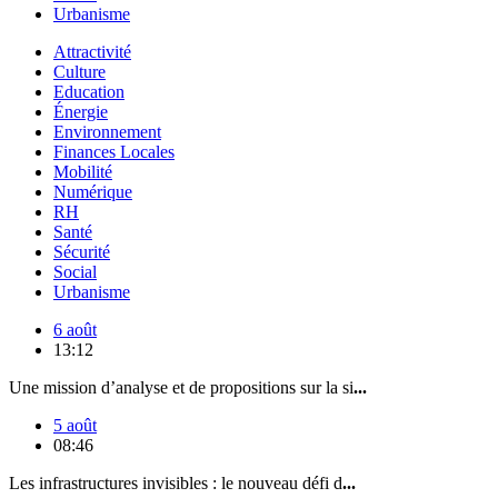
Urbanisme
Attractivité
Culture
Education
Énergie
Environnement
Finances Locales
Mobilité
Numérique
RH
Santé
Sécurité
Social
Urbanisme
6 août
13:12
Une mission d’analyse et de propositions sur la si
...
5 août
08:46
Les infrastructures invisibles : le nouveau défi d
...