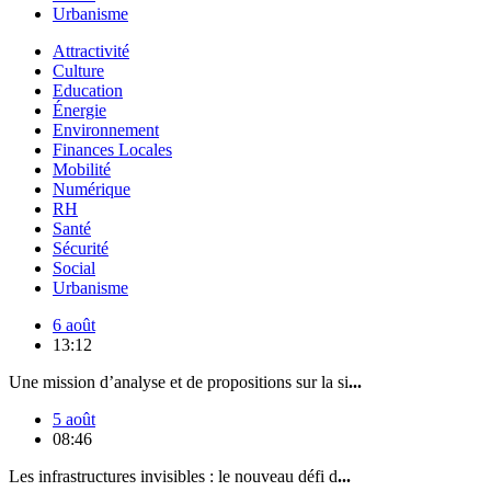
Urbanisme
Attractivité
Culture
Education
Énergie
Environnement
Finances Locales
Mobilité
Numérique
RH
Santé
Sécurité
Social
Urbanisme
6 août
13:12
Une mission d’analyse et de propositions sur la si
...
5 août
08:46
Les infrastructures invisibles : le nouveau défi d
...