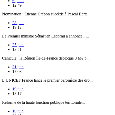
6 juillet
12:49
Nomination : Etienne Crépon succède à Pascal Berta
...
28 juin
19:12
Le Premier ministre Sébastien Lecornu a annoncé l’
...
25 juin
13:51
Canicule : la Région Île-de-France débloque 3 M€ p
...
21 juin
17:08
L’UNICEF France lance le premier baromètre des dro
...
19 juin
13:17
Réforme de la haute fonction publique territoriale
...
10 juin