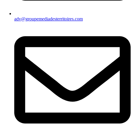
adv@groupemediadesterritoires.com