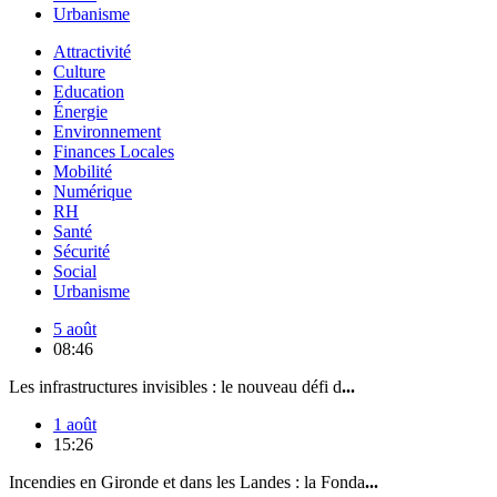
Urbanisme
Attractivité
Culture
Education
Énergie
Environnement
Finances Locales
Mobilité
Numérique
RH
Santé
Sécurité
Social
Urbanisme
5 août
08:46
Les infrastructures invisibles : le nouveau défi d
...
1 août
15:26
Incendies en Gironde et dans les Landes : la Fonda
...