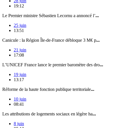
28 juin
19:12
Le Premier ministre Sébastien Lecornu a annoncé l’
...
25 juin
13:51
Canicule : la Région Île-de-France débloque 3 M€ p
...
21 juin
17:08
L’UNICEF France lance le premier baromètre des dro
...
19 juin
13:17
Réforme de la haute fonction publique territoriale
...
10 juin
08:41
Les attributions de logements sociaux en légère ha
...
8 juin