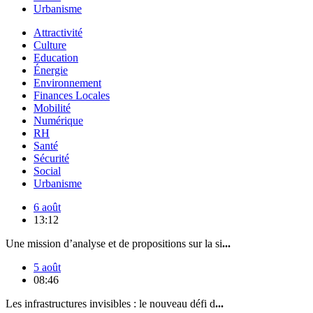
Urbanisme
Attractivité
Culture
Education
Énergie
Environnement
Finances Locales
Mobilité
Numérique
RH
Santé
Sécurité
Social
Urbanisme
6 août
13:12
Une mission d’analyse et de propositions sur la si
...
5 août
08:46
Les infrastructures invisibles : le nouveau défi d
...