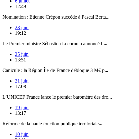
6 juillet
12:49
Nomination : Etienne Crépon succède à Pascal Berta
...
28 juin
19:12
Le Premier ministre Sébastien Lecornu a annoncé l’
...
25 juin
13:51
Canicule : la Région Île-de-France débloque 3 M€ p
...
21 juin
17:08
L’UNICEF France lance le premier baromètre des dro
...
19 juin
13:17
Réforme de la haute fonction publique territoriale
...
10 juin