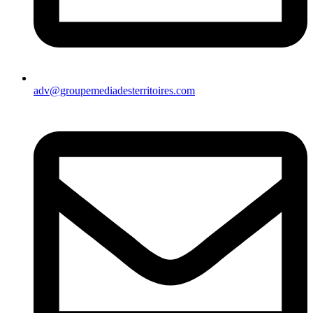
adv@groupemediadesterritoires.com