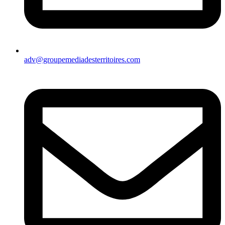
adv@groupemediadesterritoires.com