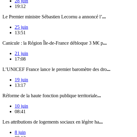
28 juin
19:12
Le Premier ministre Sébastien Lecornu a annoncé l’
...
25 juin
13:51
Canicule : la Région Île-de-France débloque 3 M€ p
...
21 juin
17:08
L’UNICEF France lance le premier baromètre des dro
...
19 juin
13:17
Réforme de la haute fonction publique territoriale
...
10 juin
08:41
Les attributions de logements sociaux en légère ha
...
8 juin