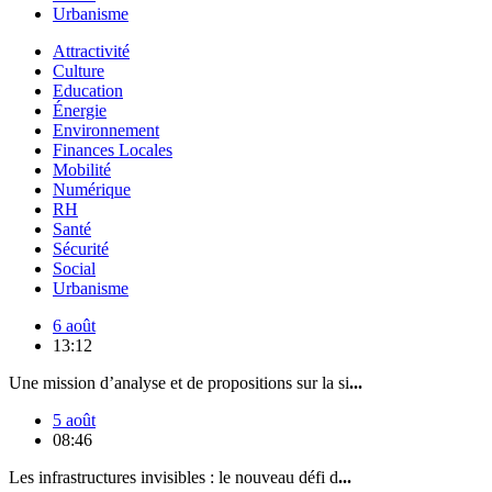
Urbanisme
Attractivité
Culture
Education
Énergie
Environnement
Finances Locales
Mobilité
Numérique
RH
Santé
Sécurité
Social
Urbanisme
6 août
13:12
Une mission d’analyse et de propositions sur la si
...
5 août
08:46
Les infrastructures invisibles : le nouveau défi d
...