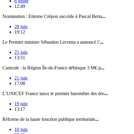
6 juillet
12:49
Nomination : Etienne Crépon succède à Pascal Berta
...
28 juin
19:12
Le Premier ministre Sébastien Lecornu a annoncé l’
...
25 juin
13:51
Canicule : la Région Île-de-France débloque 3 M€ p
...
21 juin
17:08
L’UNICEF France lance le premier baromètre des dro
...
19 juin
13:17
Réforme de la haute fonction publique territoriale
...
10 juin