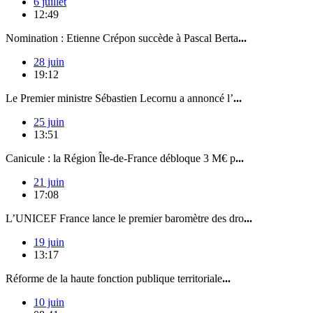
6 juillet
12:49
Nomination : Etienne Crépon succède à Pascal Berta
...
28 juin
19:12
Le Premier ministre Sébastien Lecornu a annoncé l’
...
25 juin
13:51
Canicule : la Région Île-de-France débloque 3 M€ p
...
21 juin
17:08
L’UNICEF France lance le premier baromètre des dro
...
19 juin
13:17
Réforme de la haute fonction publique territoriale
...
10 juin