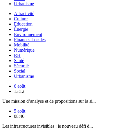
Urbanisme
Attractivité
Culture
Education
Énergie
Environnement
Finances Locales
Mobilité
Numérique
RH
Santé
Sécurité
Social
Urbanisme
6 août
13:12
Une mission d’analyse et de propositions sur la si
...
5 août
08:46
Les infrastructures invisibles : le nouveau défi d
...