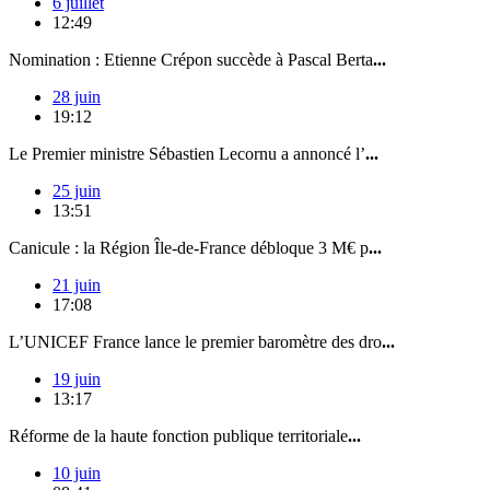
6 juillet
12:49
Nomination : Etienne Crépon succède à Pascal Berta
...
28 juin
19:12
Le Premier ministre Sébastien Lecornu a annoncé l’
...
25 juin
13:51
Canicule : la Région Île-de-France débloque 3 M€ p
...
21 juin
17:08
L’UNICEF France lance le premier baromètre des dro
...
19 juin
13:17
Réforme de la haute fonction publique territoriale
...
10 juin