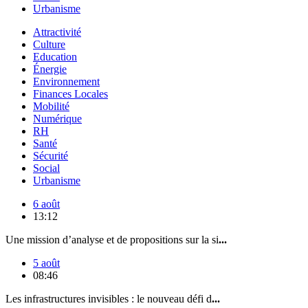
Urbanisme
Attractivité
Culture
Education
Énergie
Environnement
Finances Locales
Mobilité
Numérique
RH
Santé
Sécurité
Social
Urbanisme
6 août
13:12
Une mission d’analyse et de propositions sur la si
...
5 août
08:46
Les infrastructures invisibles : le nouveau défi d
...