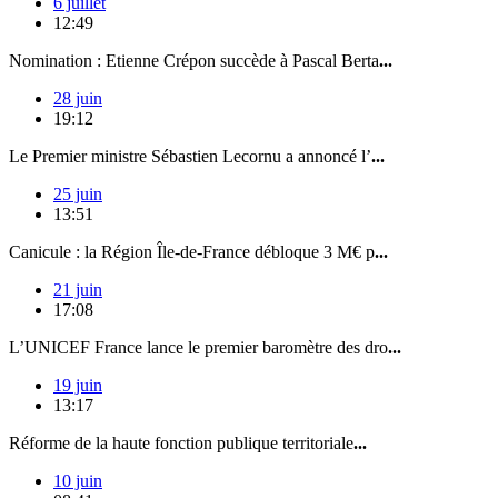
6 juillet
12:49
Nomination : Etienne Crépon succède à Pascal Berta
...
28 juin
19:12
Le Premier ministre Sébastien Lecornu a annoncé l’
...
25 juin
13:51
Canicule : la Région Île-de-France débloque 3 M€ p
...
21 juin
17:08
L’UNICEF France lance le premier baromètre des dro
...
19 juin
13:17
Réforme de la haute fonction publique territoriale
...
10 juin