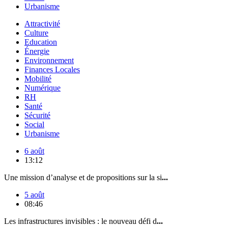
Urbanisme
Attractivité
Culture
Education
Énergie
Environnement
Finances Locales
Mobilité
Numérique
RH
Santé
Sécurité
Social
Urbanisme
6 août
13:12
Une mission d’analyse et de propositions sur la si
...
5 août
08:46
Les infrastructures invisibles : le nouveau défi d
...