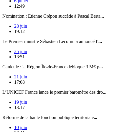
6 juillet
12:49
Nomination : Etienne Crépon succède à Pascal Berta
...
28 juin
19:12
Le Premier ministre Sébastien Lecornu a annoncé l’
...
25 juin
13:51
Canicule : la Région Île-de-France débloque 3 M€ p
...
21 juin
17:08
L’UNICEF France lance le premier baromètre des dro
...
19 juin
13:17
Réforme de la haute fonction publique territoriale
...
10 juin