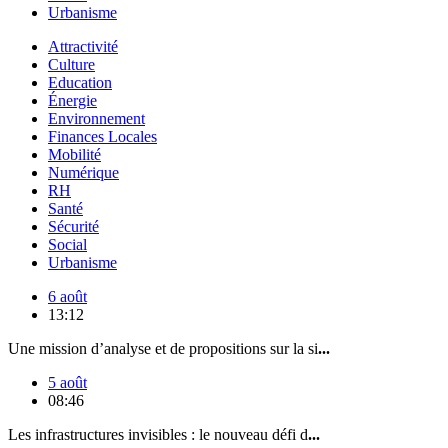
Urbanisme
Attractivité
Culture
Education
Énergie
Environnement
Finances Locales
Mobilité
Numérique
RH
Santé
Sécurité
Social
Urbanisme
6 août
13:12
Une mission d’analyse et de propositions sur la si
...
5 août
08:46
Les infrastructures invisibles : le nouveau défi d
...