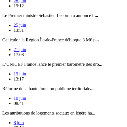
28 juin
19:12
Le Premier ministre Sébastien Lecornu a annoncé l’
...
25 juin
13:51
Canicule : la Région Île-de-France débloque 3 M€ p
...
21 juin
17:08
L’UNICEF France lance le premier baromètre des dro
...
19 juin
13:17
Réforme de la haute fonction publique territoriale
...
10 juin
08:41
Les attributions de logements sociaux en légère ha
...
8 juin