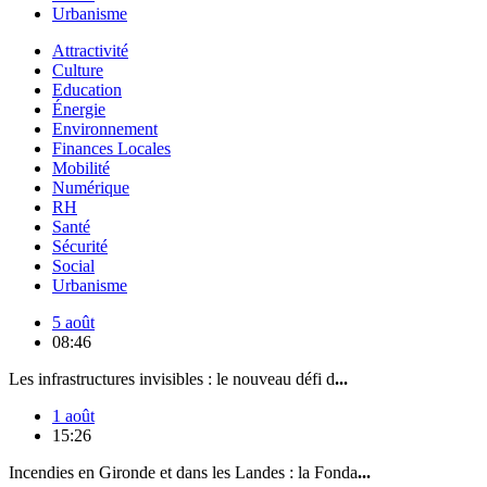
Urbanisme
Attractivité
Culture
Education
Énergie
Environnement
Finances Locales
Mobilité
Numérique
RH
Santé
Sécurité
Social
Urbanisme
5 août
08:46
Les infrastructures invisibles : le nouveau défi d
...
1 août
15:26
Incendies en Gironde et dans les Landes : la Fonda
...