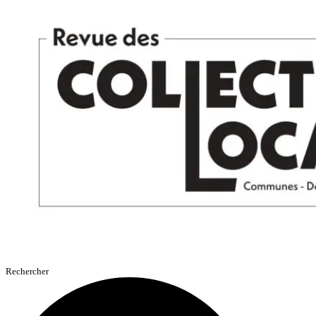
Aller
au
contenu
Rechercher