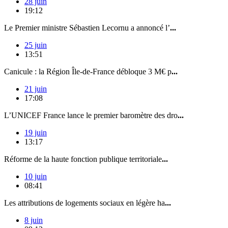
28 juin
19:12
Le Premier ministre Sébastien Lecornu a annoncé l’
...
25 juin
13:51
Canicule : la Région Île-de-France débloque 3 M€ p
...
21 juin
17:08
L’UNICEF France lance le premier baromètre des dro
...
19 juin
13:17
Réforme de la haute fonction publique territoriale
...
10 juin
08:41
Les attributions de logements sociaux en légère ha
...
8 juin