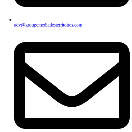
adv@groupemediadesterritoires.com