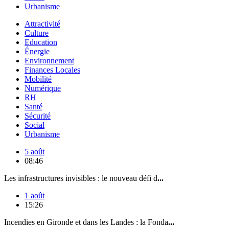
Urbanisme
Attractivité
Culture
Education
Énergie
Environnement
Finances Locales
Mobilité
Numérique
RH
Santé
Sécurité
Social
Urbanisme
5 août
08:46
Les infrastructures invisibles : le nouveau défi d
...
1 août
15:26
Incendies en Gironde et dans les Landes : la Fonda
...