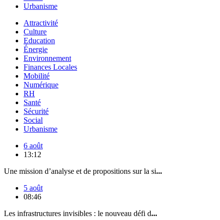
Urbanisme
Attractivité
Culture
Education
Énergie
Environnement
Finances Locales
Mobilité
Numérique
RH
Santé
Sécurité
Social
Urbanisme
6 août
13:12
Une mission d’analyse et de propositions sur la si
...
5 août
08:46
Les infrastructures invisibles : le nouveau défi d
...