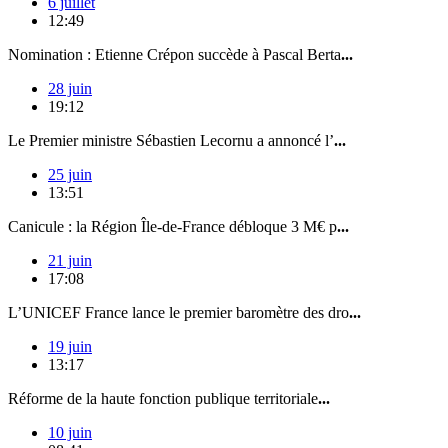
6 juillet
12:49
Nomination : Etienne Crépon succède à Pascal Berta
...
28 juin
19:12
Le Premier ministre Sébastien Lecornu a annoncé l’
...
25 juin
13:51
Canicule : la Région Île-de-France débloque 3 M€ p
...
21 juin
17:08
L’UNICEF France lance le premier baromètre des dro
...
19 juin
13:17
Réforme de la haute fonction publique territoriale
...
10 juin