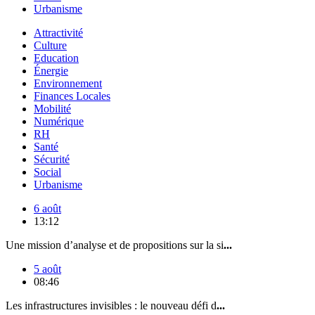
Urbanisme
Attractivité
Culture
Education
Énergie
Environnement
Finances Locales
Mobilité
Numérique
RH
Santé
Sécurité
Social
Urbanisme
6 août
13:12
Une mission d’analyse et de propositions sur la si
...
5 août
08:46
Les infrastructures invisibles : le nouveau défi d
...