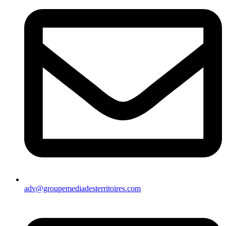
adv@groupemediadesterritoires.com