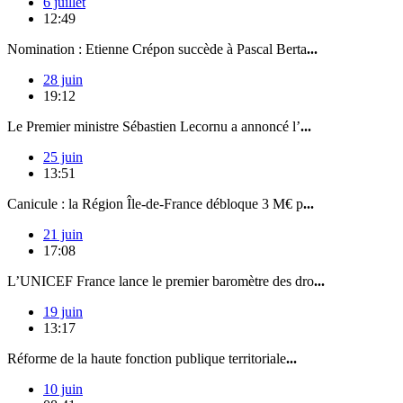
6 juillet
12:49
Nomination : Etienne Crépon succède à Pascal Berta
...
28 juin
19:12
Le Premier ministre Sébastien Lecornu a annoncé l’
...
25 juin
13:51
Canicule : la Région Île-de-France débloque 3 M€ p
...
21 juin
17:08
L’UNICEF France lance le premier baromètre des dro
...
19 juin
13:17
Réforme de la haute fonction publique territoriale
...
10 juin