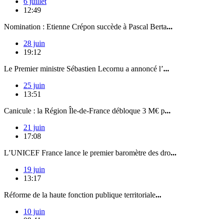
6 juillet
12:49
Nomination : Etienne Crépon succède à Pascal Berta
...
28 juin
19:12
Le Premier ministre Sébastien Lecornu a annoncé l’
...
25 juin
13:51
Canicule : la Région Île-de-France débloque 3 M€ p
...
21 juin
17:08
L’UNICEF France lance le premier baromètre des dro
...
19 juin
13:17
Réforme de la haute fonction publique territoriale
...
10 juin