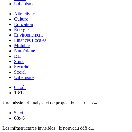
Urbanisme
Attractivité
Culture
Education
Énergie
Environnement
Finances Locales
Mobilité
Numérique
RH
Santé
Sécurité
Social
Urbanisme
6 août
13:12
Une mission d’analyse et de propositions sur la si
...
5 août
08:46
Les infrastructures invisibles : le nouveau défi d
...