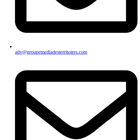
adv@groupemediadesterritoires.com