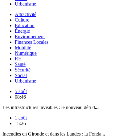
Urbanisme
Attractivité
Culture
Education
Énergie
Environnement
Finances Locales
Mobilité
Numérique
RH
Santé
Sécurité
Social
Urbanisme
5 août
08:46
Les infrastructures invisibles : le nouveau défi d
...
1 août
15:26
Incendies en Gironde et dans les Landes : la Fonda
...