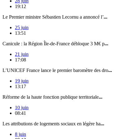
28 juin
19:12
Le Premier ministre Sébastien Lecornu a annoncé l’
...
25 juin
13:51
Canicule : la Région Île-de-France débloque 3 M€ p
...
21 juin
17:08
L’UNICEF France lance le premier baromètre des dro
...
19 juin
13:17
Réforme de la haute fonction publique territoriale
...
10 juin
08:41
Les attributions de logements sociaux en légère ha
...
8 juin