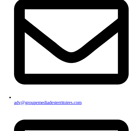
adv@groupemediadesterritoires.com